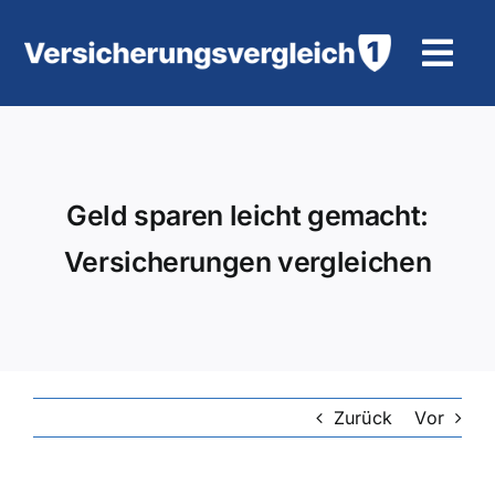
Zum
Inhalt
Tog
springen
Navi
Wohngebäudeversicherung
KFZ-Versicherung
Geld sparen leicht gemacht:
Versicherungen vergleichen
Motorradversicherung
Unfallversicherung
Tierhalter-/ Pferdehaftpflicht
Zurück
Vor
Rürup-Rente