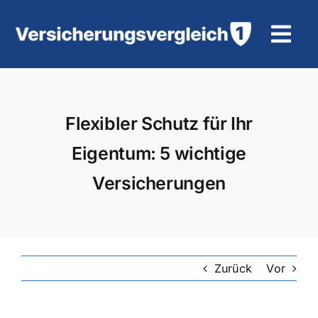
Zum
Inhalt
Tog
springen
Navi
Wohngebäudeversicherung
Flexibler Schutz für Ihr
KFZ-Versicherung
Eigentum: 5 wichtige
Motorradversicherung
Versicherungen
Unfallversicherung
Tierhalter-/ Pferdehaftpflicht
Zurück
Vor
Rürup-Rente