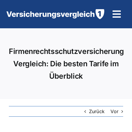
Zum
Inhalt
Tog
springen
Navi
Wohngebäudeversicherung
Firmenrechtsschutzversicherung
KFZ-Versicherung
Vergleich: Die besten Tarife im
Motorradversicherung
Überblick
Unfallversicherung
Tierhalter-/ Pferdehaftpflicht
Zurück
Vor
Rürup-Rente