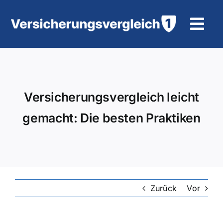
Zum
Inhalt
Tog
springen
Navi
Wohngebäudeversicherung
KFZ-Versicherung
Versicherungsvergleich leicht
gemacht: Die besten Praktiken
Motorradversicherung
Unfallversicherung
Tierhalter-/ Pferdehaftpflicht
Zurück
Vor
Rürup-Rente