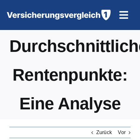
Zum
Inhalt
Togg
springen
Navi
Wohngeb
Durchschnittlich
KFZ-Ver
Rentenpunkte:
Motorrad
Unfallve
Eine Analyse
Tierhalte
Zurück
Vor
Rürup-R