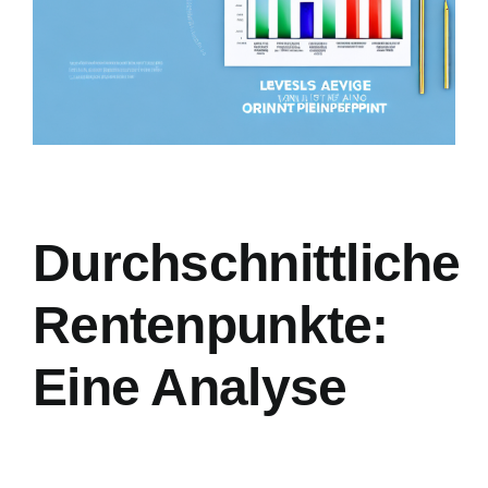
Hausrat
Berufsun
Weitere 
Hilfe un
Durchschnittliche
Rentenpunkte:
Eine Analyse