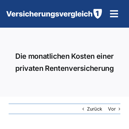
Zum
Inhalt
Tog
springen
Navi
Wohngebäudeversicherung
KFZ-Versicherung
Die monatlichen Kosten einer
privaten Rentenversicherung
Motorradversicherung
Unfallversicherung
Tierhalter-/ Pferdehaftpflicht
Zurück
Vor
Rürup-Rente