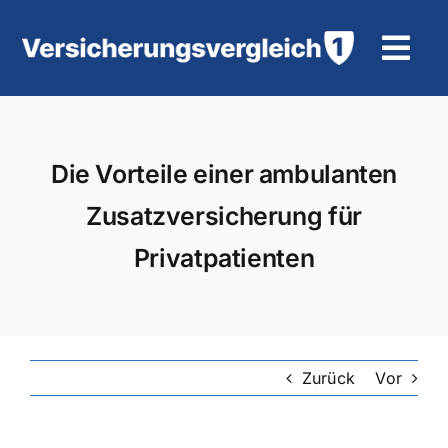
Zum
Inhalt
Tog
springen
Navi
Wohngebäudeversicherung
Die Vorteile einer ambulanten
KFZ-Versicherung
Zusatzversicherung für
Motorradversicherung
Privatpatienten
Unfallversicherung
Tierhalter-/ Pferdehaftpflicht
Zurück
Vor
Rürup-Rente