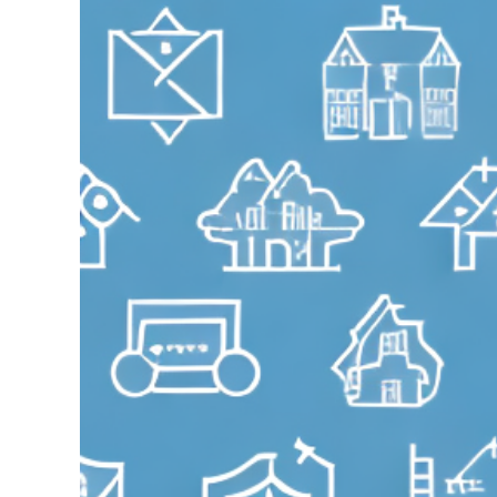
grösseres
Bild