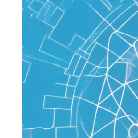
grösseres
Bild