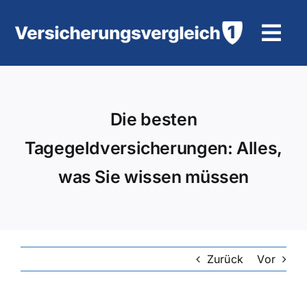
Zum
Inhalt
Tog
springen
Navi
Wohngebäudeversicherung
Die besten
KFZ-Versicherung
Tagegeldversicherungen: Alles,
Motorradversicherung
was Sie wissen müssen
Unfallversicherung
Tierhalter-/ Pferdehaftpflicht
Zurück
Vor
Rürup-Rente