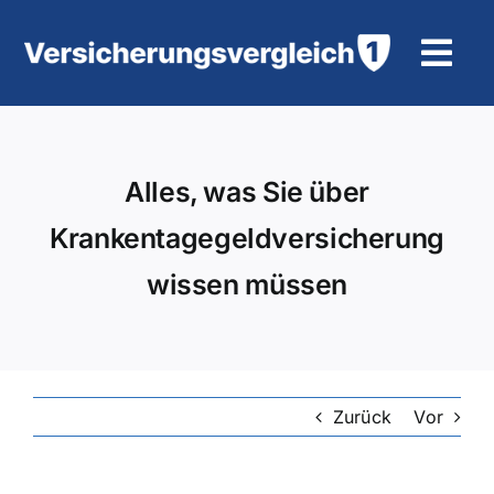
Zum
Inhalt
Tog
springen
Navi
Wohngebäudeversicherung
Alles, was Sie über
KFZ-Versicherung
Krankentagegeldversicherung
Motorradversicherung
wissen müssen
Unfallversicherung
Tierhalter-/ Pferdehaftpflicht
Zurück
Vor
Rürup-Rente