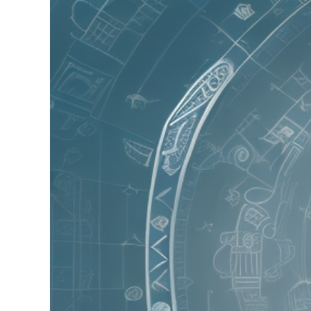
grösseres
Bild