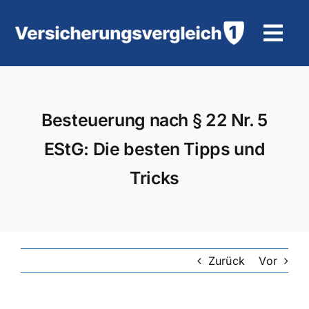
Zum
Inhalt
Tog
springen
Navi
Wohngebäudeversicherung
Besteuerung nach § 22 Nr. 5
KFZ-Versicherung
EStG: Die besten Tipps und
Motorradversicherung
Tricks
Unfallversicherung
Tierhalter-/ Pferdehaftpflicht
Zurück
Vor
Rürup-Rente