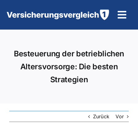
Zum
Inhalt
Tog
springen
Navi
Wohngebäudeversicherung
Besteuerung der betrieblichen
KFZ-Versicherung
Altersvorsorge: Die besten
Motorradversicherung
Strategien
Unfallversicherung
Tierhalter-/ Pferdehaftpflicht
Zurück
Vor
Rürup-Rente