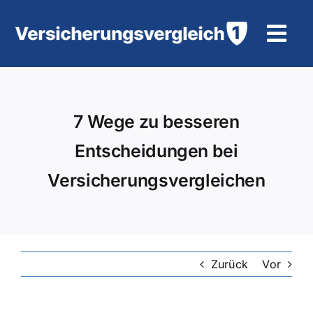
Zum
Inhalt
Tog
springen
Navi
Wohngebäudeversicherung
7 Wege zu besseren
KFZ-Versicherung
Entscheidungen bei
Motorradversicherung
Versicherungsvergleichen
Unfallversicherung
Tierhalter-/ Pferdehaftpflicht
Zurück
Vor
Rürup-Rente