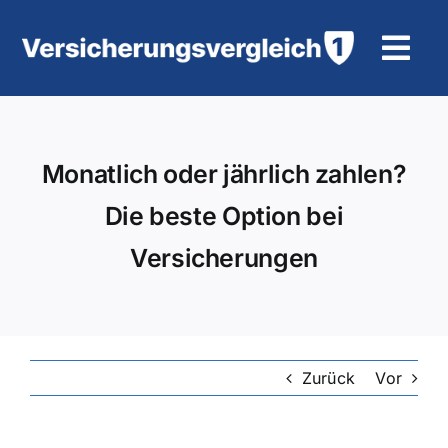
Zum
Inhalt
Tog
springen
Navi
Wohngebäudeversicherung
Monatlich oder jährlich zahlen?
KFZ-Versicherung
Die beste Option bei
Motorradversicherung
Versicherungen
Unfallversicherung
Tierhalter-/ Pferdehaftpflicht
Zurück
Vor
Rürup-Rente