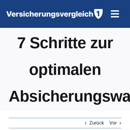
Zum
Inhalt
Togg
springen
Navi
Wohngeb
7 Schritte zur
KFZ-Ver
optimalen
Motorrad
Unfallve
Absicherungswa
Tierhalte
Zurück
Vor
Rürup-R