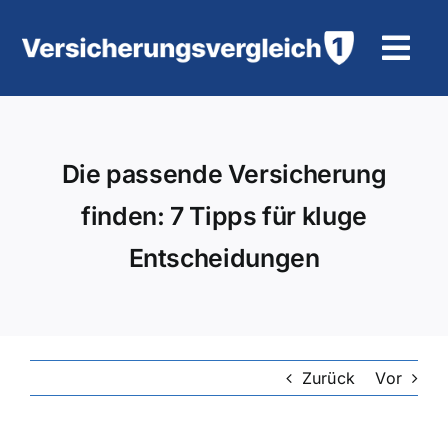
Zum
Inhalt
Tog
springen
Navi
Wohngebäudeversicherung
Die passende Versicherung
KFZ-Versicherung
finden: 7 Tipps für kluge
Motorradversicherung
Entscheidungen
Unfallversicherung
Tierhalter-/ Pferdehaftpflicht
Zurück
Vor
Rürup-Rente