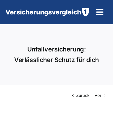
Zum
Inhalt
Tog
springen
Navi
Wohngebäudeversicherung
KFZ-Versicherung
Unfallversicherung:
Verlässlicher Schutz für dich
Motorradversicherung
Unfallversicherung
Tierhalter-/ Pferdehaftpflicht
Zurück
Vor
Rürup-Rente