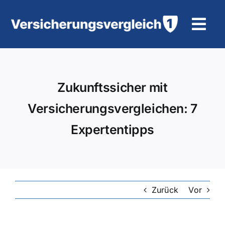
Zum
Inhalt
Tog
springen
Navi
Wohngebäudeversicherung
Zukunftssicher mit
KFZ-Versicherung
Versicherungsvergleichen: 7
Motorradversicherung
Expertentipps
Unfallversicherung
Tierhalter-/ Pferdehaftpflicht
Zurück
Vor
Rürup-Rente