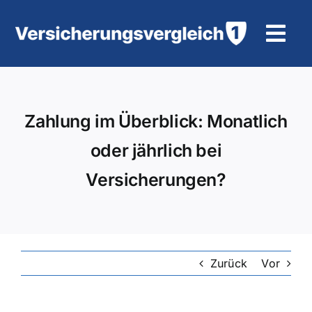
Zum
Inhalt
Tog
springen
Navi
Wohngebäudeversicherung
Zahlung im Überblick: Monatlich
KFZ-Versicherung
oder jährlich bei
Motorradversicherung
Versicherungen?
Unfallversicherung
Tierhalter-/ Pferdehaftpflicht
Zurück
Vor
Rürup-Rente