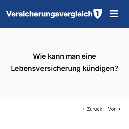
Zum
Inhalt
Tog
springen
Navi
Wohngebäudeversicherung
KFZ-Versicherung
Wie kann man eine
Lebensversicherung kündigen?
Motorradversicherung
Unfallversicherung
Tierhalter-/ Pferdehaftpflicht
Zurück
Vor
Rürup-Rente