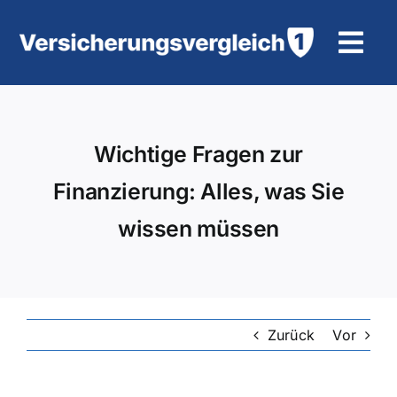
Zum
Inhalt
Tog
springen
Navi
Wohngebäudeversicherung
Wichtige Fragen zur
KFZ-Versicherung
Finanzierung: Alles, was Sie
Motorradversicherung
wissen müssen
Unfallversicherung
Tierhalter-/ Pferdehaftpflicht
Zurück
Vor
Rürup-Rente