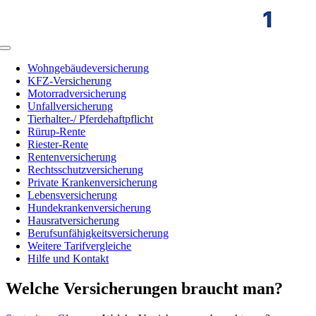
Zum
Inhalt
springen
Toggle
Navigation
Wohngebäudeversicherung
KFZ-Versicherung
Motorradversicherung
Unfallversicherung
Tierhalter-/ Pferdehaftpflicht
Rürup-Rente
Riester-Rente
Rentenversicherung
Rechtsschutzversicherung
Private Krankenversicherung
Lebensversicherung
Hundekrankenversicherung
Hausratversicherung
Berufsunfähigkeitsversicherung
Weitere Tarifvergleiche
Hilfe und Kontakt
Welche Versicherungen braucht man?