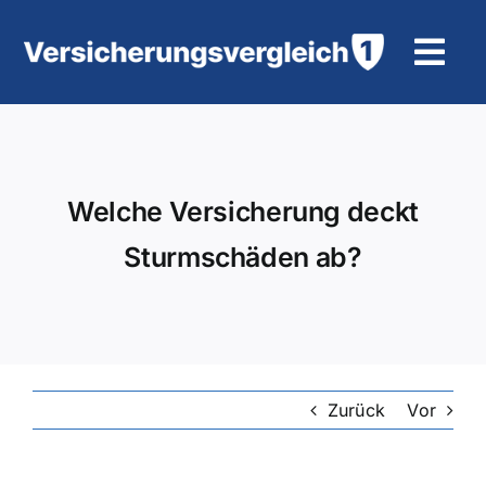
Zum
Inhalt
Tog
springen
Navi
Wohngebäudeversicherung
KFZ-Versicherung
Welche Versicherung deckt
Sturmschäden ab?
Motorradversicherung
Unfallversicherung
Tierhalter-/ Pferdehaftpflicht
Zurück
Vor
Rürup-Rente