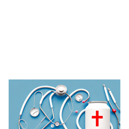
Riester-Rente
Rentenversicherung
Rechtsschutzversicherung
Private Krankenversicherung
Zeige
grösseres
Lebensversicherung
Bild
Hundekrankenversicherung