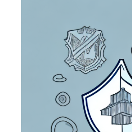
grösseres
Bild