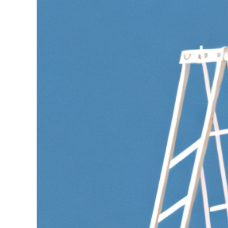
grösseres
Bild