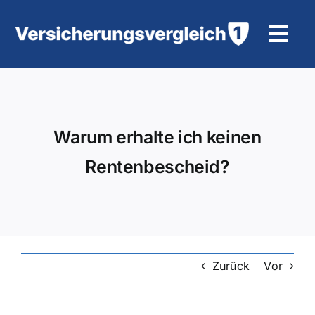
Zum
Inhalt
Tog
springen
Navi
Wohngebäudeversicherung
KFZ-Versicherung
Warum erhalte ich keinen
Rentenbescheid?
Motorradversicherung
Unfallversicherung
Tierhalter-/ Pferdehaftpflicht
Zurück
Vor
Rürup-Rente