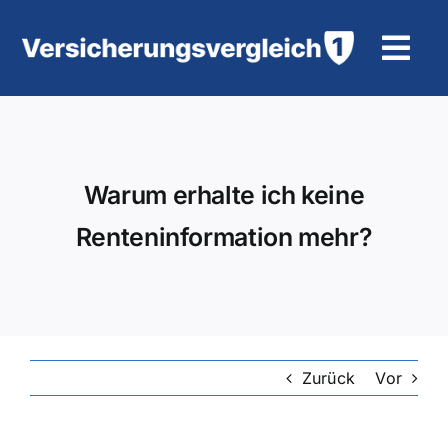
Zum
Inhalt
Tog
springen
Navi
Wohngebäudeversicherung
KFZ-Versicherung
Warum erhalte ich keine
Renteninformation mehr?
Motorradversicherung
Unfallversicherung
Tierhalter-/ Pferdehaftpflicht
Zurück
Vor
Rürup-Rente