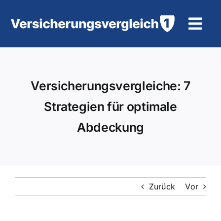
Zum
Inhalt
Tog
springen
Navi
Wohngebäudeversicherung
Versicherungsvergleiche: 7
KFZ-Versicherung
Strategien für optimale
Motorradversicherung
Abdeckung
Unfallversicherung
Tierhalter-/ Pferdehaftpflicht
Zurück
Vor
Rürup-Rente