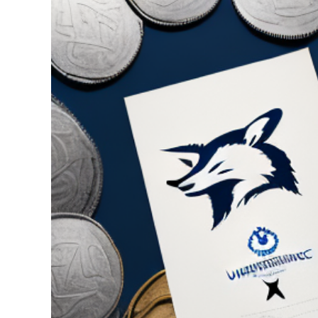
grösseres
Bild