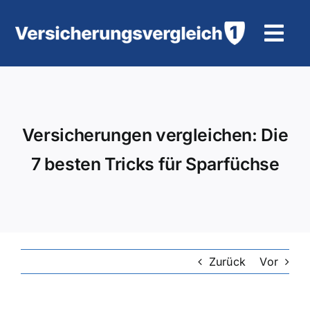
Zum
Inhalt
Tog
springen
Navi
Wohngebäudeversicherung
KFZ-Versicherung
Versicherungen vergleichen: Die
7 besten Tricks für Sparfüchse
Motorradversicherung
Unfallversicherung
Tierhalter-/ Pferdehaftpflicht
Zurück
Vor
Rürup-Rente