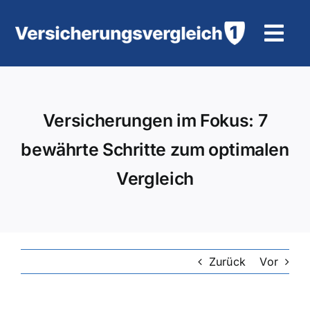
Zum
Inhalt
Tog
springen
Navi
Wohngebäudeversicherung
Versicherungen im Fokus: 7
KFZ-Versicherung
bewährte Schritte zum optimalen
Motorradversicherung
Vergleich
Unfallversicherung
Tierhalter-/ Pferdehaftpflicht
Zurück
Vor
Rürup-Rente