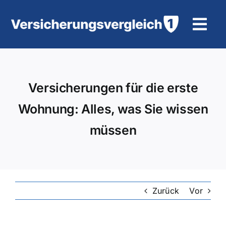
Zum
Inhalt
Tog
springen
Navi
Wohngebäudeversicherung
Versicherungen für die erste
KFZ-Versicherung
Wohnung: Alles, was Sie wissen
Motorradversicherung
müssen
Unfallversicherung
Tierhalter-/ Pferdehaftpflicht
Zurück
Vor
Rürup-Rente