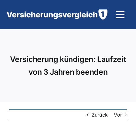
Zum
Inhalt
Tog
springen
Navi
Wohngebäudeversicherung
KFZ-Versicherung
Versicherung kündigen: Laufzeit
von 3 Jahren beenden
Motorradversicherung
Unfallversicherung
Tierhalter-/ Pferdehaftpflicht
Zurück
Vor
Rürup-Rente