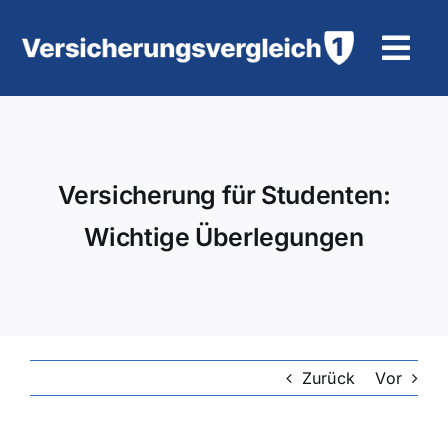
Zum
Inhalt
Tog
springen
Navi
Wohngebäudeversicherung
KFZ-Versicherung
Versicherung für Studenten:
Wichtige Überlegungen
Motorradversicherung
Unfallversicherung
Tierhalter-/ Pferdehaftpflicht
Zurück
Vor
Rürup-Rente