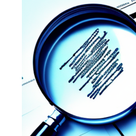
grösseres
Bild