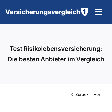
Zum
Inhalt
Tog
springen
Navi
Wohngebäudeversicherung
KFZ-Versicherung
Test Risikolebensversicherung:
Die besten Anbieter im Vergleich
Motorradversicherung
Unfallversicherung
Tierhalter-/ Pferdehaftpflicht
Zurück
Vor
Rürup-Rente