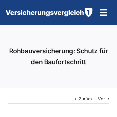
Zum
Inhalt
Tog
springen
Navi
Wohngebäudeversicherung
KFZ-Versicherung
Rohbauversicherung: Schutz für
den Baufortschritt
Motorradversicherung
Unfallversicherung
Tierhalter-/ Pferdehaftpflicht
Zurück
Vor
Rürup-Rente