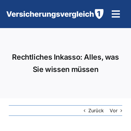
Zum
Inhalt
Tog
springen
Navi
Wohngebäudeversicherung
KFZ-Versicherung
Rechtliches Inkasso: Alles, was
Sie wissen müssen
Motorradversicherung
Unfallversicherung
Tierhalter-/ Pferdehaftpflicht
Zurück
Vor
Rürup-Rente