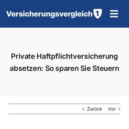
Zum
Inhalt
Tog
springen
Navi
Wohngebäudeversicherung
KFZ-Versicherung
Private Haftpflichtversicherung
absetzen: So sparen Sie Steuern
Motorradversicherung
Unfallversicherung
Tierhalter-/ Pferdehaftpflicht
Zurück
Vor
Rürup-Rente