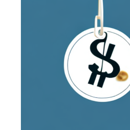
grösseres
Bild