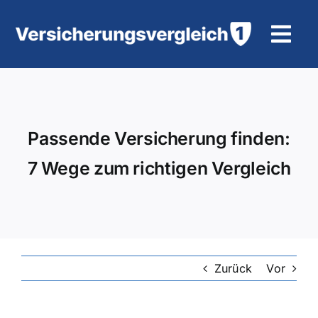
Zum
Inhalt
Tog
springen
Navi
Wohngebäudeversicherung
KFZ-Versicherung
Passende Versicherung finden:
7 Wege zum richtigen Vergleich
Motorradversicherung
Unfallversicherung
Tierhalter-/ Pferdehaftpflicht
Zurück
Vor
Rürup-Rente