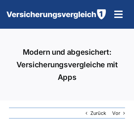
Zum
Inhalt
Tog
springen
Navi
Wohngebäudeversicherung
Modern und abgesichert:
KFZ-Versicherung
Versicherungsvergleiche mit
Motorradversicherung
Apps
Unfallversicherung
Tierhalter-/ Pferdehaftpflicht
Zurück
Vor
Rürup-Rente