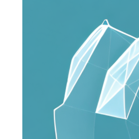
grösseres
Bild