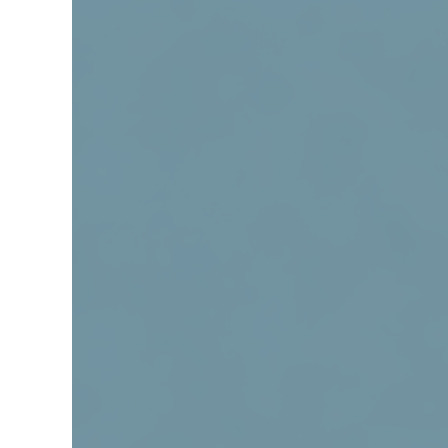
grösseres
Bild