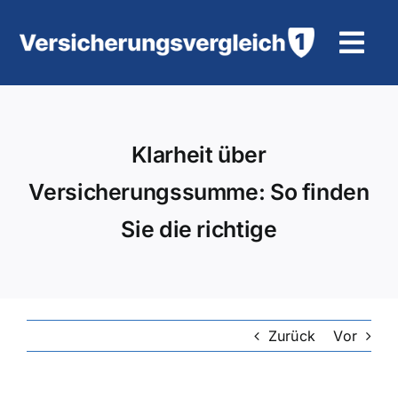
Zum
Inhalt
Tog
springen
Navi
Wohngebäudeversicherung
Klarheit über
KFZ-Versicherung
Versicherungssumme: So finden
Motorradversicherung
Sie die richtige
Unfallversicherung
Tierhalter-/ Pferdehaftpflicht
Zurück
Vor
Rürup-Rente