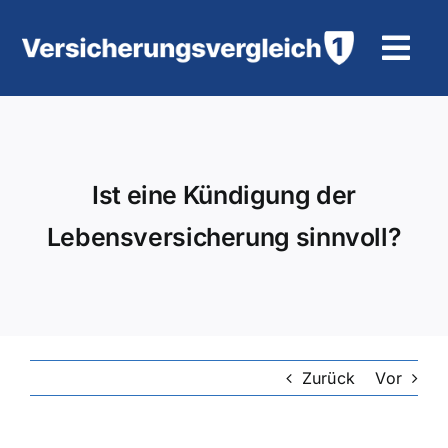
Zum
Inhalt
Tog
springen
Navi
Wohngebäudeversicherung
KFZ-Versicherung
Ist eine Kündigung der
Lebensversicherung sinnvoll?
Motorradversicherung
Unfallversicherung
Tierhalter-/ Pferdehaftpflicht
Zurück
Vor
Rürup-Rente