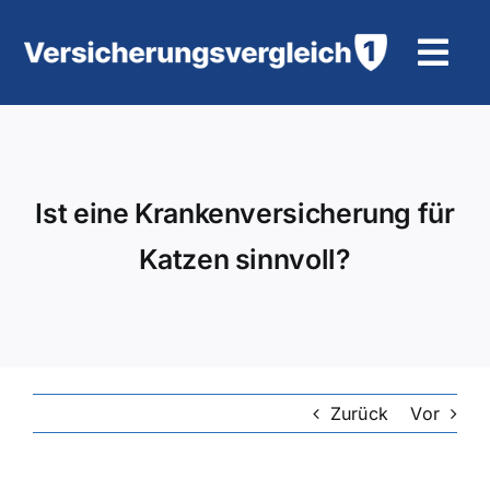
Zum
Inhalt
Tog
springen
Navi
Wohngebäudeversicherung
KFZ-Versicherung
Ist eine Krankenversicherung für
Katzen sinnvoll?
Motorradversicherung
Unfallversicherung
Tierhalter-/ Pferdehaftpflicht
Zurück
Vor
Rürup-Rente